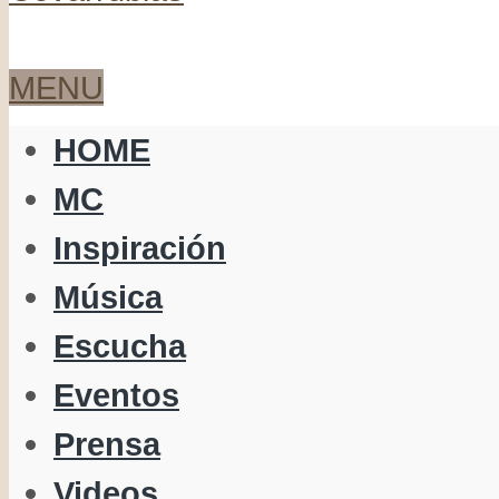
MENU
HOME
MC
Inspiración
Música
Escucha
Eventos
Prensa
Videos