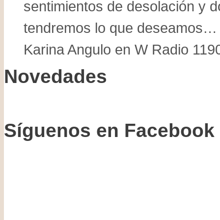
sentimientos de desolación y 
pero
es
tendremos lo que deseamos… M
creación,
Mati
Karina Angulo en W Radio 1190
Covarrubias
en
Novedades
entrevista
por
Karina
Angulo
Síguenos en Facebook