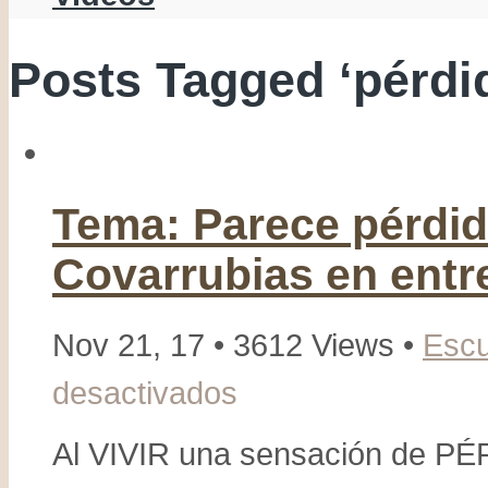
Posts Tagged ‘pérdi
Tema: Parece pérdida
Covarrubias en entr
Nov 21, 17 • 3612 Views •
Esc
desactivados
en
Tema:
Parece
Al VIVIR una sensación de PÉ
pérdida,