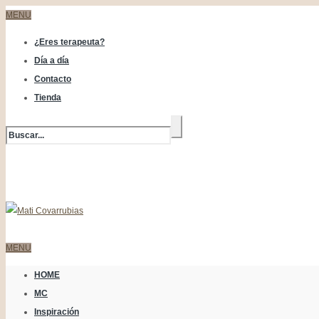
MENU
¿Eres terapeuta?
Día a día
Contacto
Tienda
MENU
HOME
MC
Inspiración