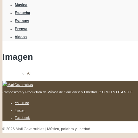
Música
Escucha
Eventos
Prensa
Videos
Imagen
All
Compositora y Productora de Música de Conciencia y Llibertad. C O M U N I C A N T E.
You Tube
Twitter
Facebook
© 2026 Mati Covarrubias | Música, palabra y libertad