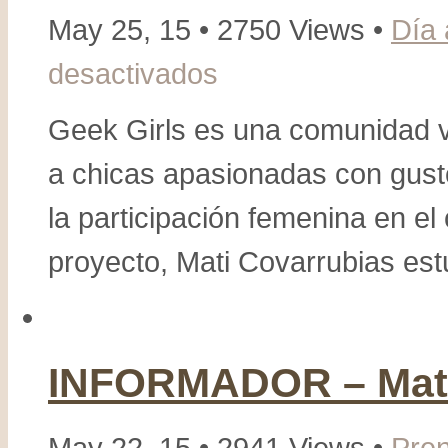
May 25, 15 • 2750 Views •
Día 
desactivados
en
Mati
Covarrubias
Geek Girls es una comunidad v
en
a chicas apasionadas con gusto
Geek
Girls
la participación femenina en e
MeetUp’
S
proyecto, Mati Covarrubias est
INFORMADOR – Mati
May 22, 15 • 2941 Views •
Pre