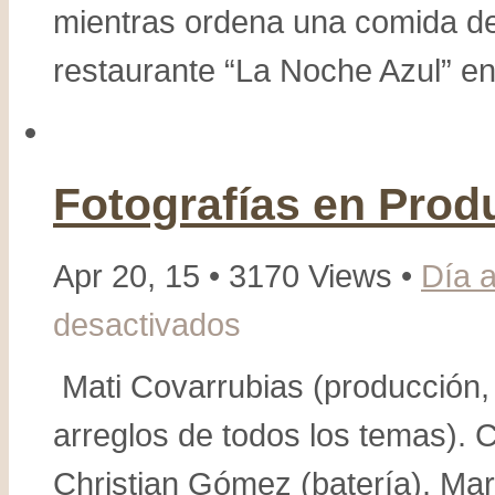
mientras ordena una comida del
restaurante “La Noche Azul” en
Fotografías en Prod
Apr 20, 15 • 3170 Views •
Día a
desactivados
en
Fotografías
en
Mati Covarrubias (producción, d
Producción
arreglos de todos los temas). C
–
Mati
Christian Gómez (batería). Mar
Covarrubias