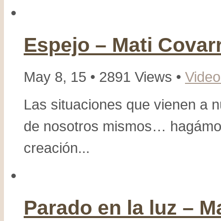
Covarrubias
con
Martha
Espejo – Mati Covar
Debayle
May 8, 15 • 2891 Views •
Video
Las situaciones que vienen a n
de nosotros mismos… hagámon
creación...
Parado en la luz – M