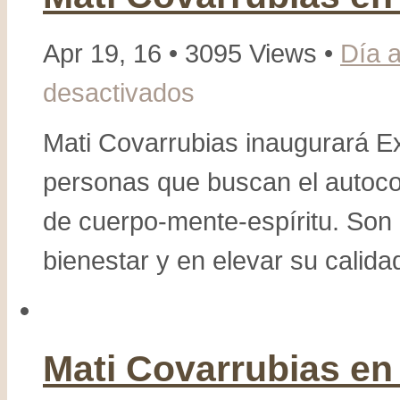
Apr 19, 16 • 3095 Views •
Día a
desactivados
en
Mati
Covarrubias
Mati Covarrubias inaugurará Ex
en
personas que buscan el autocono
Inauguración
Expo
de cuerpo-mente-espíritu. Son 
Ser
bienestar y en elevar su calidad
Mati Covarrubias en