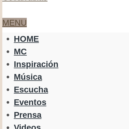
MENU
HOME
MC
Inspiración
Música
Escucha
Eventos
Prensa
Videos