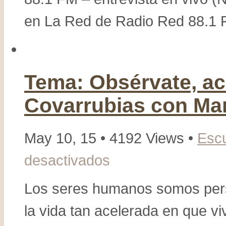
en La Red de Radio Red 88.1 FM
Tema: Obsérvate, acé
Covarrubias con Ma
May 10, 15 • 4192 Views •
Esc
desactivados
en
Tema:
Obsérvate,
Los seres humanos somos per
acéptate,
la vida tan acelerada en que vi
confía,
Mati