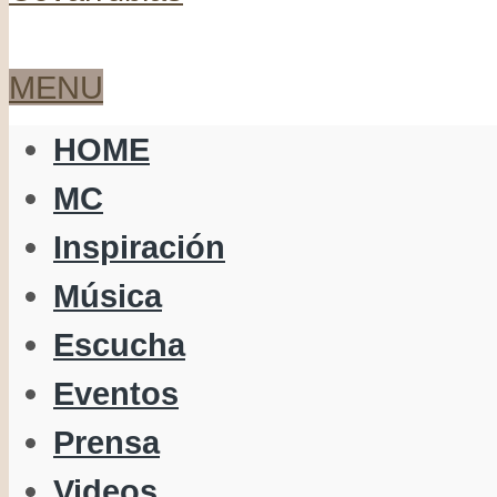
MENU
HOME
MC
Inspiración
Música
Escucha
Eventos
Prensa
Videos